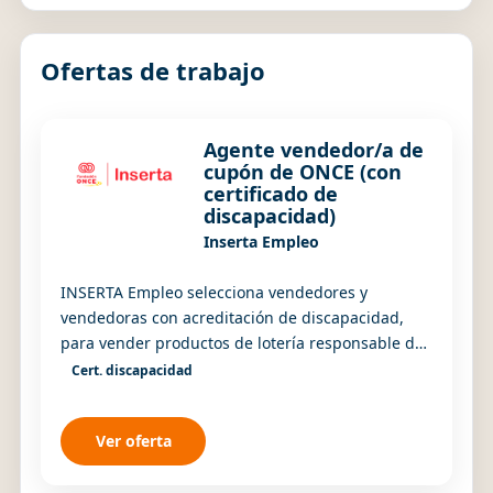
Ofertas de trabajo
Agente vendedor/a de
cupón de ONCE (con
certificado de
discapacidad)
Inserta Empleo
INSERTA Empleo selecciona vendedores y
vendedoras con acreditación de discapacidad,
para vender productos de lotería responsable de
la ONCE en la provincia de Valencia. Se buscan
Cert. discapacidad
personas...
Ver oferta