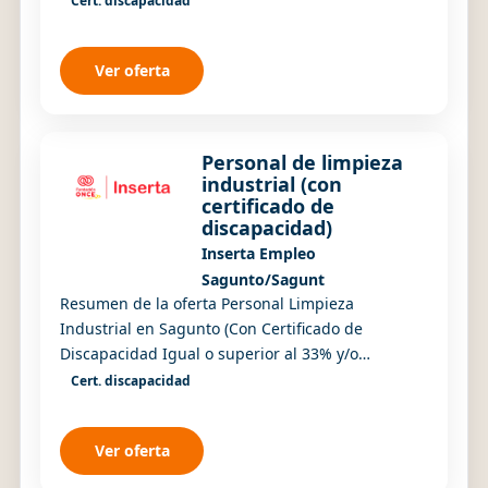
Cert. discapacidad
Tempo...
Ver oferta
Personal de limpieza
industrial (con
certificado de
discapacidad)
Inserta Empleo
Sagunto/Sagunt
Resumen de la oferta Personal Limpieza
Industrial en Sagunto (Con Certificado de
Discapacidad Igual o superior al 33% y/o
Incapacidad Laboral) IMPRESCINDIBLE ESTAR EN
Cert. discapacidad
POSESIÓN DE CERTIFIC...
Ver oferta