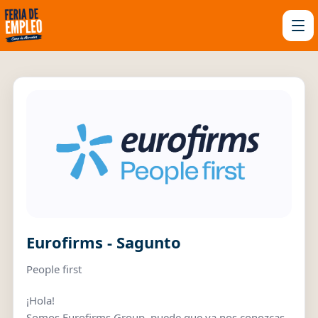
Eurofirms - Sagunto
People first
¡Hola!
Somos Eurofirms Group, puede que ya nos conozcas,