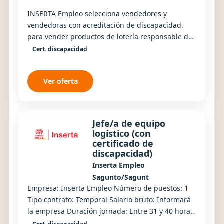
INSERTA Empleo selecciona vendedores y
vendedoras con acreditación de discapacidad,
para vender productos de lotería responsable de
la ONCE en la provincia de Valencia. Se buscan
Cert. discapacidad
personas...
Ver oferta
Jefe/a de equipo
logístico (con
certificado de
discapacidad)
Inserta Empleo
Sagunto/Sagunt
Empresa: Inserta Empleo Número de puestos: 1
Tipo contrato: Temporal Salario bruto: Informará
la empresa Duración jornada: Entre 31 y 40 horas
Turno/Jornada: Turnos rotativos