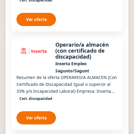
Cert. discapacidad
Ver oferta
Operario/a almacén
(con certificado de
discapacidad)
Inserta Empleo
Sagunto/Sagunt
Resumen de la oferta OPERARIO/A ALMACEN (Con
Certificado de Discapacidad Igual o superior al
33% y/o Incapacidad Laboral) Empresa: Inserta
Empleo Número de puestos: 1 Tipo contrato:
Cert. discapacidad
Tempo...
Ver oferta