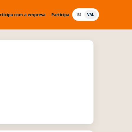
rticipa com a empresa
Participa
ES
VAL