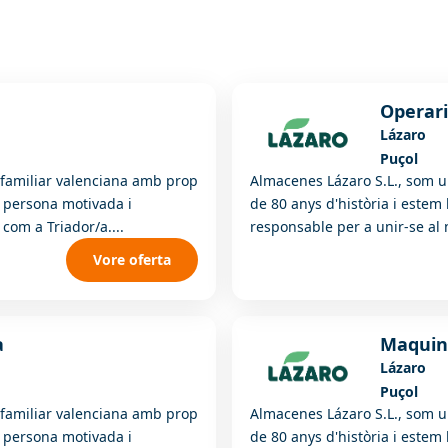
Operar
Lázaro
Puçol
familiar valenciana amb prop
Almacenes Lázaro S.L., som 
a persona motivada i
de 80 anys d'història i este
com a Triador/a....
responsable per a unir-se al 
Vore oferta
a
Maquini
Lázaro
Puçol
familiar valenciana amb prop
Almacenes Lázaro S.L., som 
a persona motivada i
de 80 anys d'història i este