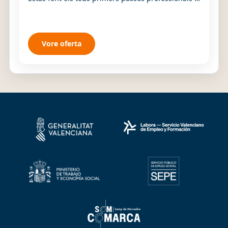
t'apassiona l'àrea de Supply Chain? Si busques u...
Vore oferta