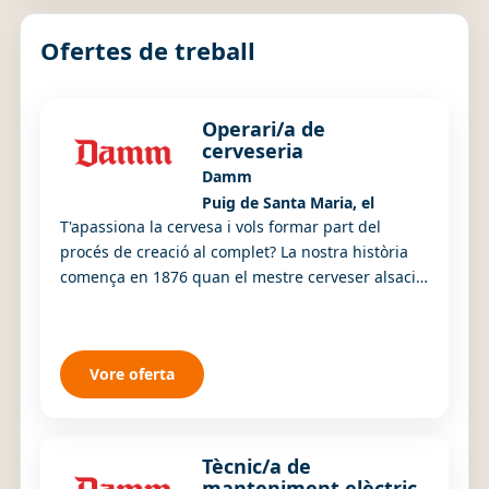
Ofertes de treball
Operari/a de
cerveseria
Damm
Puig de Santa Maria, el
T'apassiona la cervesa i vols formar part del
procés de creació al complet? La nostra història
comença en 1876 quan el mestre cerveser alsacià
August Kuentzmann Damm elabora la primera
Es...
Vore oferta
Tècnic/a de
manteniment elèctric