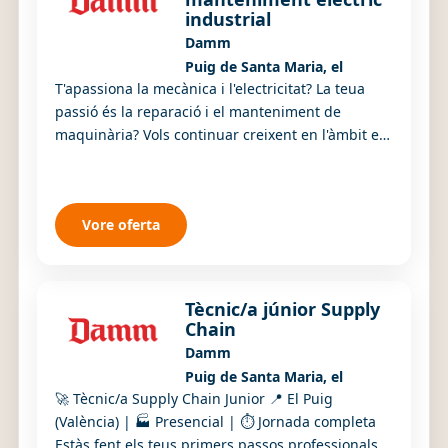
industrial
Damm
Puig de Santa Maria, el
T'apassiona la mecànica i l'electricitat? La teua
passió és la reparació i el manteniment de
maquinària? Vols continuar creixent en l'àmbit en
entorns industrials? ¡Aquesta oferta és per ...
Vore oferta
Tècnic/a júnior Supply
Chain
Damm
Puig de Santa Maria, el
🚀 Tècnic/a Supply Chain Junior 📍 El Puig
(València) | 🏭 Presencial | ⏱ Jornada completa
Estàs fent els teus primers passos professionals i