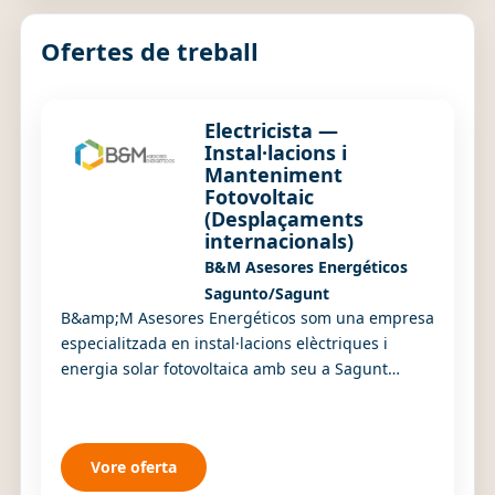
Ofertes de treball
Electricista —
Instal·lacions i
Manteniment
Fotovoltaic
(Desplaçaments
internacionals)
B&M Asesores Energéticos
Sagunto/Sagunt
B&amp;M Asesores Energéticos som una empresa
especialitzada en instal·lacions elèctriques i
energia solar fotovoltaica amb seu a Sagunt
(València), en ple creixement i amb projectes
actiu...
Vore oferta