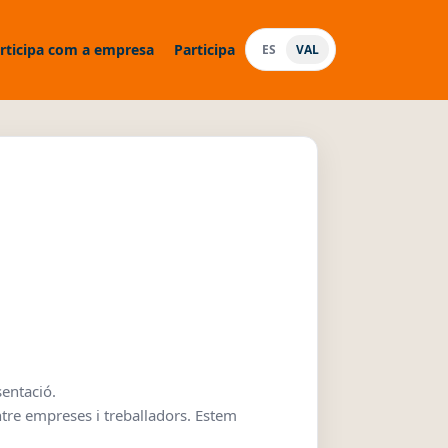
rticipa com a empresa
Participa
ES
VAL
sentació.
tre empreses i treballadors. Estem