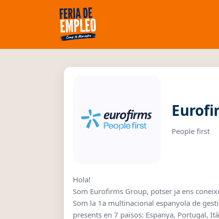
Eurofi
People first
Hola!
Som Eurofirms Group, potser ja ens coneixe
Som la 1a multinacional espanyola de gesti
presents en 7 països: Espanya, Portugal, Itàli