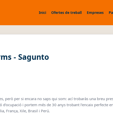
Inici
Ofertes de treball
Empreses
Pa
rms - Sagunto
s, però per si encara no saps qui som: ací trobaràs una breu pre
ó d’ocupació i portem més de 30 anys trobant l’encaix perfecte en
a, França, Xile, Brasil i Perú.