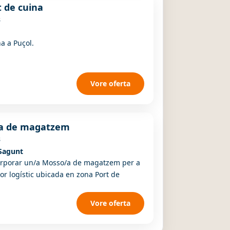
 de cuina
s
a a Puçol.
Vore oferta
a de magatzem
s
Sagunt
orporar un/a Mosso/a de magatzem per a
or logístic ubicada en zona Port de
Vore oferta