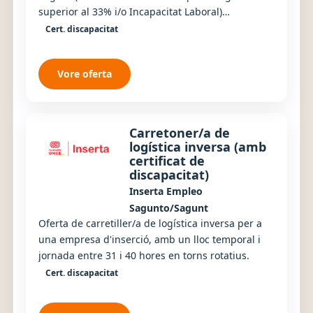
superior al 33% i/o Incapacitat Laboral)
IMPRESCINDIBLE ESTAR EN POSSESSIÓ DE
Cert. discapacitat
CERTIFICAT DE D...
Vore oferta
Carretoner/a de
logística inversa (amb
certificat de
discapacitat)
Inserta Empleo
Sagunto/Sagunt
Oferta de carretiller/a de logística inversa per a
una empresa d'inserció, amb un lloc temporal i
jornada entre 31 i 40 hores en torns rotatius.
Cert. discapacitat