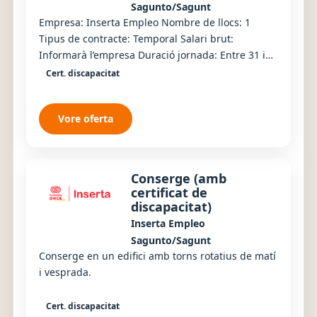
Sagunto/Sagunt
Empresa: Inserta Empleo Nombre de llocs: 1
Tipus de contracte: Temporal Salari brut:
Informarà l’empresa Duració jornada: Entre 31 i
40 hores Torn/Jornada: Torns rotatius
Cert. discapacitat
Vore oferta
Conserge (amb
certificat de
discapacitat)
Inserta Empleo
Sagunto/Sagunt
Conserge en un edifici amb torns rotatius de matí
i vesprada.
Cert. discapacitat