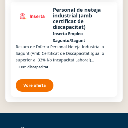
Personal de neteja
industrial (amb
certificat de
discapacitat)
Inserta Empleo
Sagunto/Sagunt
Resum de l'oferta Personal Neteja Industrial a
Sagunt (Amb Certificat de Discapacitat Igual o
superior al 33% i/o Incapacitat Laboral)
IMPRESCINDIBLE ESTAR EN POSSESSIÓ DE
Cert. discapacitat
CERTIFICAT DE D...
Vore oferta