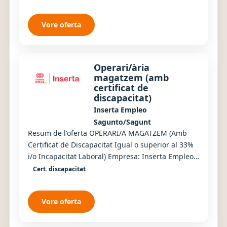
Vore oferta
Operari/ària
magatzem (amb
certificat de
discapacitat)
Inserta Empleo
Sagunto/Sagunt
Resum de l'oferta OPERARI/A MAGATZEM (Amb
Certificat de Discapacitat Igual o superior al 33%
i/o Incapacitat Laboral) Empresa: Inserta Empleo
Nombre de llocs: 1 Tipus de contracte: Tempor...
Cert. discapacitat
Vore oferta