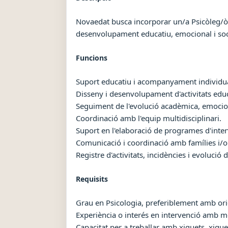
Novaedat busca incorporar un/a Psicòleg/òl
desenvolupament educatiu, emocional i socia
Funcions
Suport educatiu i acompanyament individua
Disseny i desenvolupament d'activitats educ
Seguiment de l'evolució acadèmica, emocion
Coordinació amb l'equip multidisciplinari.
Suport en l'elaboració de programes d'inter
Comunicació i coordinació amb famílies i/o
Registre d'activitats, incidències i evolució 
Requisits
Grau en Psicologia, preferiblement amb orie
Experiència o interés en intervenció amb m
Capacitat per a treballar amb xiquets, xique