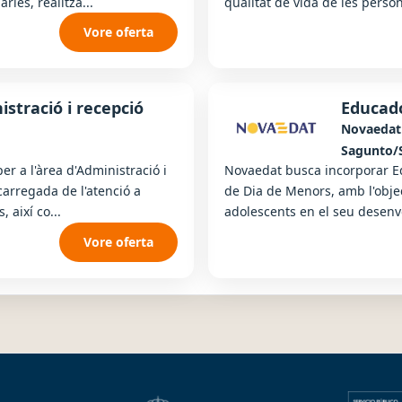
ies, realitza...
qualitat de vida de les perso
Vore oferta
istració i recepció
Educado
Novaedat
Sagunto/
r a l'àrea d'Administració i
Novaedat busca incorporar Ed
carregada de l'atenció a
de Dia de Menors, amb l'obje
 així co...
adolescents en el seu desenv
Vore oferta