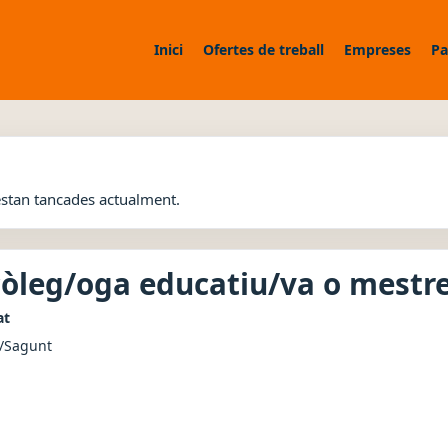
Inici
Ofertes de treball
Empreses
Pa
estan tancades actualment.
còleg/oga educatiu/va o mestr
at
/Sagunt