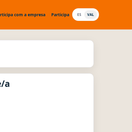
rticipa com a empresa
Participa
ES
VAL
e/a