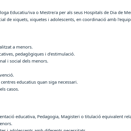
oga Educatiu/iva o Mestre/a per als seus Hospitals de Dia de Me
l de xiquets, xiquetes i adolescents, en coordinació amb l'equip 
litzat a menors.
atives, pedagògiques i d'estimulació.
al i social dels menors.
venció.
 centres educatius quan siga necessari.
dels casos.
ntació educativa, Pedagogia, Magisteri o titulació equivalent re
enors.
tes i adolescents amb diferents necessitats.