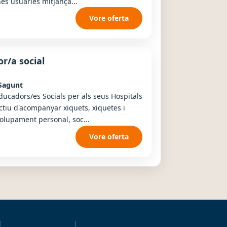
nes usuàries mitjança...
Vore oferta
r/a social
Sagunt
ucadors/es Socials per als seus Hospitals
ctiu d'acompanyar xiquets, xiquetes i
olupament personal, soc...
Vore oferta