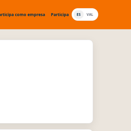
articipa como empresa
Participa
ES
VAL