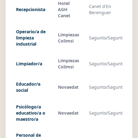
Hotel
Canet d'En
Recepcionista
AGH
01
Berenguer
Canet
Operario/a de
Limpiezas
limpieza
Sagunto/Sagunt
29
Colimsi
industrial
Limpiezas
Limpiador/a
Sagunto/Sagunt
29
Colimsi
Educador/a
Novaedat
Sagunto/Sagunt
29
social
Psicólogo/a
educativo/a o
Novaedat
Sagunto/Sagunt
29
maestro/a
Personal de