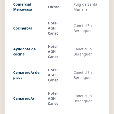
Comercial
Puig de Santa
Lázaro
01
Mercovasa
Maria, el
Hotel
Canet d'En
Cocinero/a
AGH
01
Berenguer
Canet
Hotel
Ayudante de
Canet d'En
AGH
01
cocina
Berenguer
Canet
Hotel
Camarero/a de
Canet d'En
AGH
01
pisos
Berenguer
Canet
Hotel
Canet d'En
Camarero/a
AGH
01
Berenguer
Canet