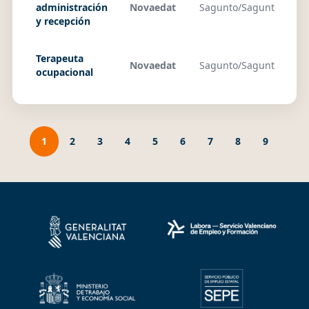
administración
Novaedat
Sagunto/Sagunt
29
y recepción
Terapeuta
Novaedat
Sagunto/Sagunt
29
ocupacional
1
2
3
4
5
6
7
8
9