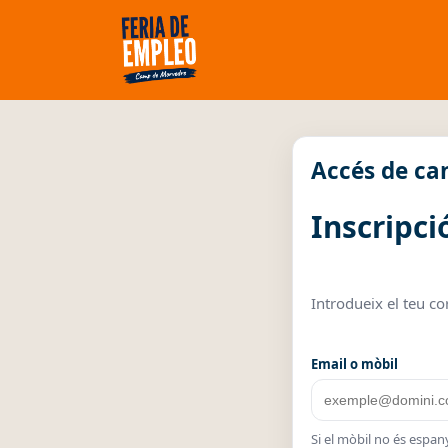
Accés de ca
Inscripci
Introdueix el teu co
Email o mòbil
Si el mòbil no és espany