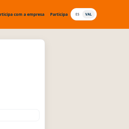
rticipa com a empresa
Participa
ES
VAL