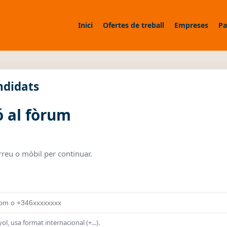
Inici
Ofertes de treball
Empreses
Pa
ndidats
ó al fòrum
rreu o mòbil per continuar.
ol, usa format internacional (+...).