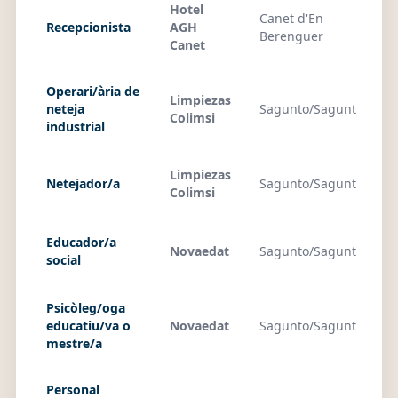
Hotel
Canet d'En
Recepcionista
AGH
01
Berenguer
Canet
Operari/ària de
Limpiezas
neteja
Sagunto/Sagunt
29
Colimsi
industrial
Limpiezas
Netejador/a
Sagunto/Sagunt
29
Colimsi
Educador/a
Novaedat
Sagunto/Sagunt
29
social
Psicòleg/oga
educatiu/va o
Novaedat
Sagunto/Sagunt
29
mestre/a
Personal