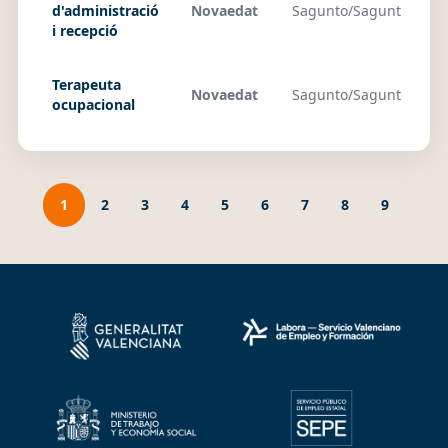
d'administració
Novaedat
Sagunto/Sagunt
29
i recepció
Terapeuta
Novaedat
Sagunto/Sagunt
29
ocupacional
1
2
3
4
5
6
7
8
9