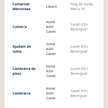
Comercial
Puig de Santa
Lázaro
01
Mercovasa
Maria, el
Hotel
Canet d'En
Cuiner/a
AGH
01
Berenguer
Canet
Hotel
Ajudant de
Canet d'En
AGH
01
cuina
Berenguer
Canet
Hotel
Cambrer/a de
Canet d'En
AGH
01
pisos
Berenguer
Canet
Hotel
Canet d'En
Cambrer/a
AGH
01
Berenguer
Canet