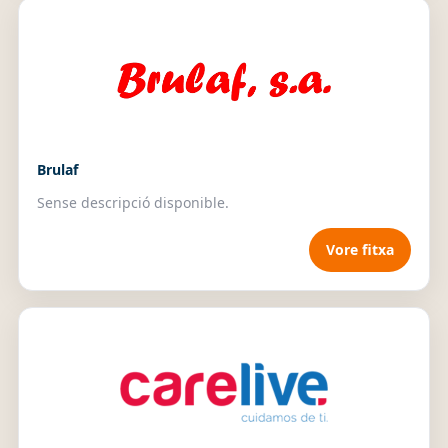
Brulaf
Sense descripció disponible.
Vore fitxa